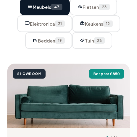
Meubels
Fietsen
47
23
Elektronica
Keukens
31
12
Bedden
Tuin
19
28
SHOWROOM
Bespaar €
850