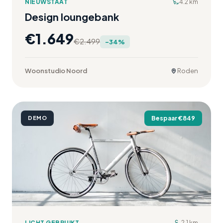
NIEUWSTAAT
4.2 km
Design loungebank
€
1.649
€
2.499
-
34
%
Woonstudio Noord
Roden
DEMO
Bespaar €
849
LICHT GEBRUIKT
2.1 km