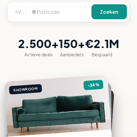
Zoeken
2.500+
150+
€2.1M
Actieve deals
Aanbieders
Bespaard
%
34
-
SHOWROOM
DEMO
-
26
%
SHOWROOM
-
26
%