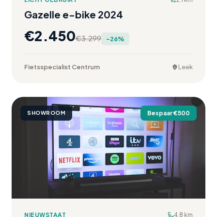
Gazelle e-bike 2024
€
2.450
€
3.299
-
26
%
Fietsspecialist Centrum
Leek
SHOWROOM
Bespaar €
500
NIEUWSTAAT
4.8 km